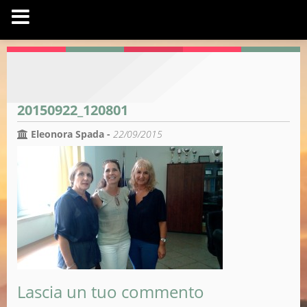
20150922_120801
Eleonora Spada -
22/09/2015
Lascia un tuo commento