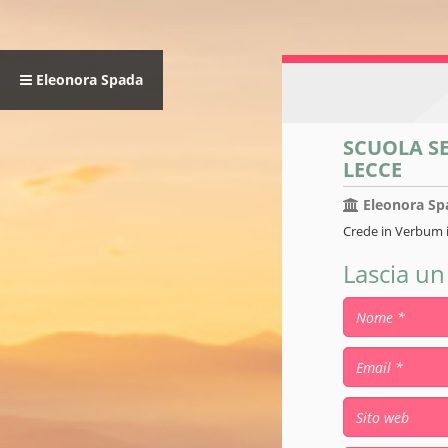
Eleonora Spada
SCUOLA SE
LECCE
Eleonora Sp
Crede in Verbum i
Lascia u