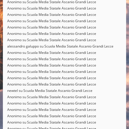
Anonimo
su
Scuola Media Statale Ascanio Grandi Lecce
Anonimo
su
Scuola Media Statale Ascanio Grandi Lecce
Anonimo
su
Scuola Media Statale Ascanio Grandi Lecce
Anonimo
su
Scuola Media Statale Ascanio Grandi Lecce
Anonimo
su
Scuola Media Statale Ascanio Grandi Lecce
Anonimo
su
Scuola Media Statale Ascanio Grandi Lecce
Anonimo
su
Scuola Media Statale Ascanio Grandi Lecce
alessandro galuppo
su
Scuola Media Statale Ascanio Grandi Lecce
Anonimo
su
Scuola Media Statale Ascanio Grandi Lecce
Anonimo
su
Scuola Media Statale Ascanio Grandi Lecce
Anonimo
su
Scuola Media Statale Ascanio Grandi Lecce
Anonimo
su
Scuola Media Statale Ascanio Grandi Lecce
Anonimo
su
Scuola Media Statale Ascanio Grandi Lecce
Anonimo
su
Scuola Media Statale Ascanio Grandi Lecce
newtel
su
Scuola Media Statale Ascanio Grandi Lecce
Anonimo
su
Scuola Media Statale Ascanio Grandi Lecce
Anonimo
su
Scuola Media Statale Ascanio Grandi Lecce
Anonimo
su
Scuola Media Statale Ascanio Grandi Lecce
Anonimo
su
Scuola Media Statale Ascanio Grandi Lecce
Anonimo
su
Scuola Media Statale Ascanio Grandi Lecce
Anonimo
su
Scuola Media Statale Ascanio Grandi Lecce