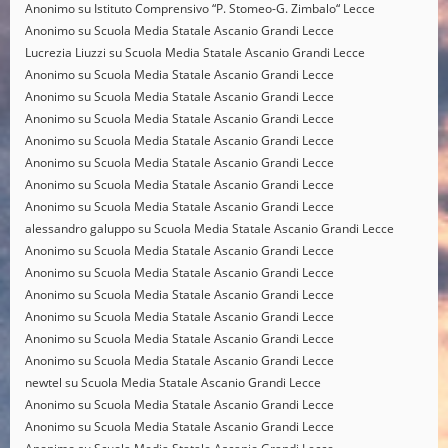
Anonimo
su
Istituto Comprensivo “P. Stomeo-G. Zimbalo“ Lecce
Anonimo
su
Scuola Media Statale Ascanio Grandi Lecce
Lucrezia Liuzzi
su
Scuola Media Statale Ascanio Grandi Lecce
Anonimo
su
Scuola Media Statale Ascanio Grandi Lecce
Anonimo
su
Scuola Media Statale Ascanio Grandi Lecce
Anonimo
su
Scuola Media Statale Ascanio Grandi Lecce
Anonimo
su
Scuola Media Statale Ascanio Grandi Lecce
Anonimo
su
Scuola Media Statale Ascanio Grandi Lecce
Anonimo
su
Scuola Media Statale Ascanio Grandi Lecce
Anonimo
su
Scuola Media Statale Ascanio Grandi Lecce
alessandro galuppo
su
Scuola Media Statale Ascanio Grandi Lecce
Anonimo
su
Scuola Media Statale Ascanio Grandi Lecce
Anonimo
su
Scuola Media Statale Ascanio Grandi Lecce
Anonimo
su
Scuola Media Statale Ascanio Grandi Lecce
Anonimo
su
Scuola Media Statale Ascanio Grandi Lecce
Anonimo
su
Scuola Media Statale Ascanio Grandi Lecce
Anonimo
su
Scuola Media Statale Ascanio Grandi Lecce
newtel
su
Scuola Media Statale Ascanio Grandi Lecce
Anonimo
su
Scuola Media Statale Ascanio Grandi Lecce
Anonimo
su
Scuola Media Statale Ascanio Grandi Lecce