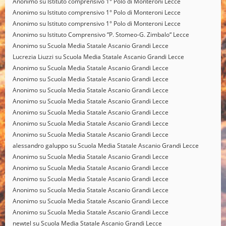
Anonimo
su
Istituto comprensivo 1° Polo di Monteroni Lecce
Anonimo
su
Istituto comprensivo 1° Polo di Monteroni Lecce
Anonimo
su
Istituto comprensivo 1° Polo di Monteroni Lecce
Anonimo
su
Istituto Comprensivo “P. Stomeo-G. Zimbalo“ Lecce
Anonimo
su
Scuola Media Statale Ascanio Grandi Lecce
Lucrezia Liuzzi
su
Scuola Media Statale Ascanio Grandi Lecce
Anonimo
su
Scuola Media Statale Ascanio Grandi Lecce
Anonimo
su
Scuola Media Statale Ascanio Grandi Lecce
Anonimo
su
Scuola Media Statale Ascanio Grandi Lecce
Anonimo
su
Scuola Media Statale Ascanio Grandi Lecce
Anonimo
su
Scuola Media Statale Ascanio Grandi Lecce
Anonimo
su
Scuola Media Statale Ascanio Grandi Lecce
Anonimo
su
Scuola Media Statale Ascanio Grandi Lecce
alessandro galuppo
su
Scuola Media Statale Ascanio Grandi Lecce
Anonimo
su
Scuola Media Statale Ascanio Grandi Lecce
Anonimo
su
Scuola Media Statale Ascanio Grandi Lecce
Anonimo
su
Scuola Media Statale Ascanio Grandi Lecce
Anonimo
su
Scuola Media Statale Ascanio Grandi Lecce
Anonimo
su
Scuola Media Statale Ascanio Grandi Lecce
Anonimo
su
Scuola Media Statale Ascanio Grandi Lecce
newtel
su
Scuola Media Statale Ascanio Grandi Lecce