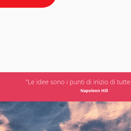
"Le idee sono i punti di inizio di tutt
Napoleon Hill